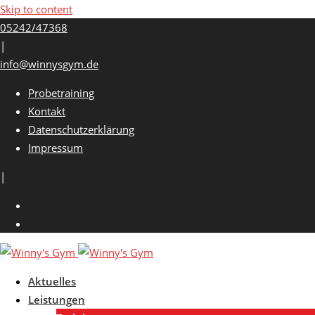
Skip to content
05242/47368
|
info@winnysgym.de
Probetraining
Kontakt
Datenschutzerklärung
Impressum
|
Aktuelles
Leistungen