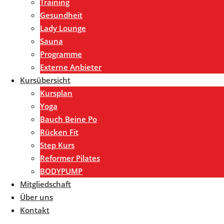
Training
Gesundheit
Lady Lounge
Sauna
Programme
Externe Anbieter
Kursübersicht
Kursplan
Yoga
Bauch Beine Po
Rücken Fit
Step Kurs
Reformer Pilates
BODYPUMP
Mitgliedschaft
Über uns
Kontakt