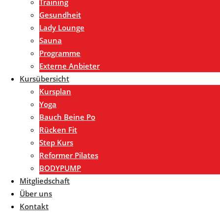
Training
Gesundheit
Lady Lounge
Sauna
Programme
Externe Anbieter
Kursübersicht
Kursplan
Yoga
Bauch Beine Po
Rücken Fit
Step Kurs
Reformer Pilates
BODYPUMP
Mitgliedschaft
Über uns
Kontakt