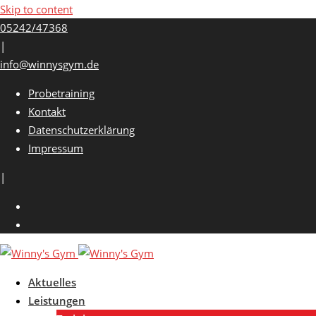
Skip to content
05242/47368
|
info@winnysgym.de
Probetraining
Kontakt
Datenschutzerklärung
Impressum
|
Aktuelles
Leistungen