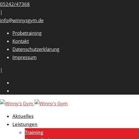
Skip
05242/47368
to
|
content
info@winnysgym.de
Probetraining
Kontakt
Datenschutzerklärung
Impressum
|
Aktuelles
Leistungen
Training