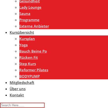
Gesundheit
Lady Lounge
Sauna
Programme
Externe Anbieter
Kursübersicht
Kursplan
Yoga
Bauch Beine Po
Rücken Fit
Step Kurs
Reformer Pilates
BODYPUMP
Mitgliedschaft
Über uns
Kontakt