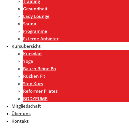
Training
Gesundheit
Lady Lounge
Sauna
Programme
Externe Anbieter
Kursübersicht
Kursplan
Yoga
Bauch Beine Po
Rücken Fit
Step Kurs
Reformer Pilates
BODYPUMP
Mitgliedschaft
Über uns
Kontakt