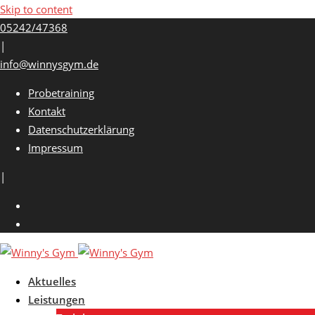
Skip to content
05242/47368
|
info@winnysgym.de
Probetraining
Kontakt
Datenschutzerklärung
Impressum
|
Aktuelles
Leistungen