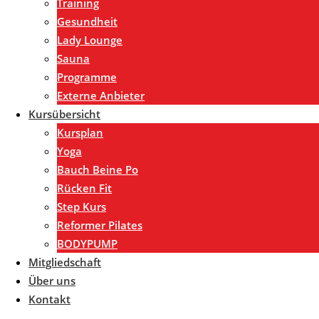
Training
Gesundheit
Lady Lounge
Sauna
Programme
Externe Anbieter
Kursübersicht
Kursplan
Yoga
Bauch Beine Po
Rücken Fit
Step Kurs
Reformer Pilates
BODYPUMP
Mitgliedschaft
Über uns
Kontakt