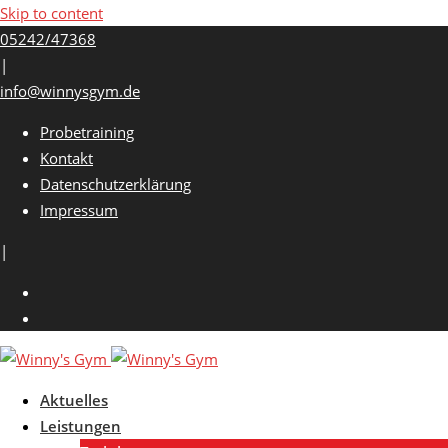
Skip to content
05242/47368
|
info@winnysgym.de
Probetraining
Kontakt
Datenschutzerklärung
Impressum
|
Aktuelles
Leistungen