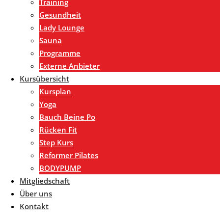
Training
Gesundheit
Lady Lounge
Sauna
Programme
Externe Anbieter
Kursübersicht
Kursplan
Yoga
Bauch Beine Po
Rücken Fit
Step Kurs
Reformer Pilates
BODYPUMP
Mitgliedschaft
Über uns
Kontakt