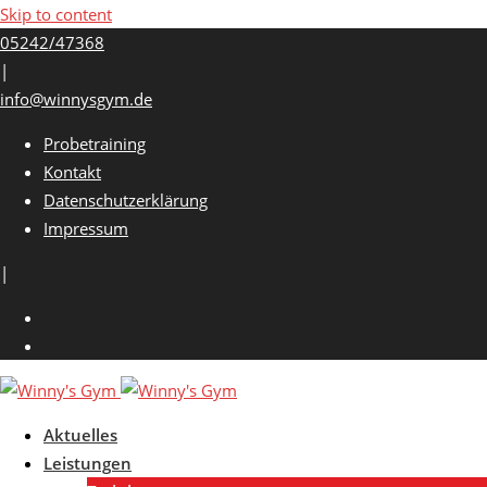
Skip to content
05242/47368
|
info@winnysgym.de
Probetraining
Kontakt
Datenschutzerklärung
Impressum
|
Aktuelles
Leistungen