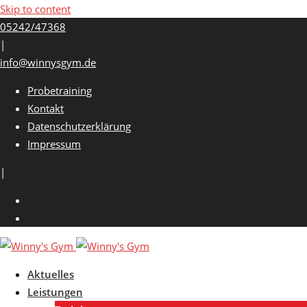
Skip to content
05242/47368
|
info@winnysgym.de
Probetraining
Kontakt
Datenschutzerklärung
Impressum
|
Aktuelles
Leistungen