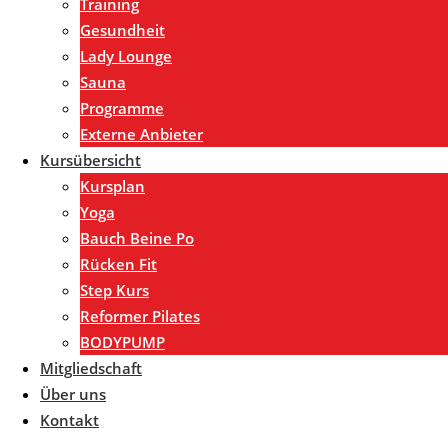
Training
Gesundheit
Lady Lounge
Sauna
Programme
Externe Anbieter
Kursübersicht
Kursplan
Yoga
Bauch Beine Po
Rücken Fit
Step Kurs
Reformer Pilates
BODYPUMP
Mitgliedschaft
Über uns
Kontakt