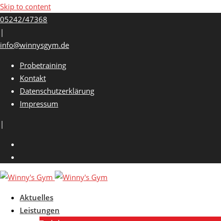
Skip to content
05242/47368
|
info@winnysgym.de
Probetraining
Kontakt
Datenschutzerklärung
Impressum
|
Aktuelles
Leistungen