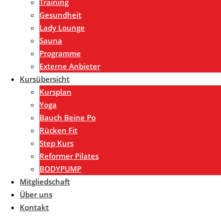
Training
Gesundheit
Lady Lounge
Sauna
Programme
Externe Anbieter
Kursübersicht
Kursplan
Yoga
Bauch Beine Po
Rücken Fit
Step Kurs
Reformer Pilates
BODYPUMP
Mitgliedschaft
Über uns
Kontakt