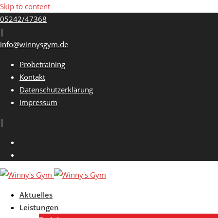
Skip to content
05242/47368
|
info@winnysgym.de
Probetraining
Kontakt
Datenschutzerklärung
Impressum
|
Aktuelles
Leistungen