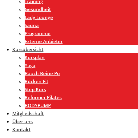
Training
Gesundheit
Lady Lounge
Sauna
Programme
Externe Anbieter
Kursübersicht
Kursplan
Yoga
Bauch Beine Po
Rücken Fit
Step Kurs
Reformer Pilates
BODYPUMP
Mitgliedschaft
Über uns
Kontakt