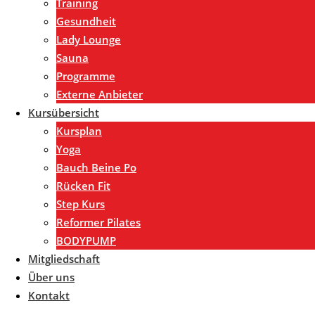
Training
Gesundheit
Lady Lounge
Sauna
Programme
Externe Anbieter
Kursübersicht
Kursplan
Yoga
Bauch Beine Po
Rücken Fit
Step Kurs
Reformer Pilates
BODYPUMP
Mitgliedschaft
Über uns
Kontakt