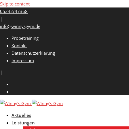
Skip to content
05242/47368
|
info@winnysgym.de
Probetraining
Kontakt
Datenschutzerklärung
Impressum
|
Aktuelles
Leistungen