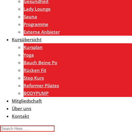
Gesundheit
Lady Lounge
Sauna
Programme
Externe Anbieter
Kursübersicht
Kursplan
Yoga
Bauch Beine Po
Rücken Fit
Step Kurs
Reformer Pilates
BODYPUMP
Mitgliedschaft
Über uns
Kontakt