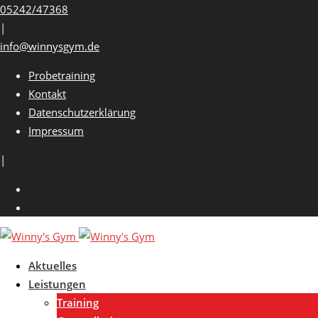
Skip
05242/47368
to
|
content
info@winnysgym.de
Probetraining
Kontakt
Datenschutzerklärung
Impressum
|
Aktuelles
Leistungen
Training