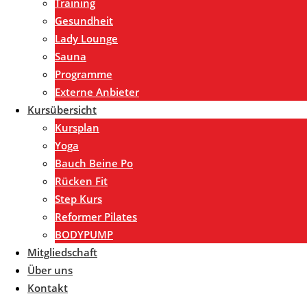
Training
Gesundheit
Lady Lounge
Sauna
Programme
Externe Anbieter
Kursübersicht
Kursplan
Yoga
Bauch Beine Po
Rücken Fit
Step Kurs
Reformer Pilates
BODYPUMP
Mitgliedschaft
Über uns
Kontakt