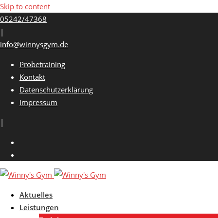
Skip to content
05242/47368
|
info@winnysgym.de
Probetraining
Kontakt
Datenschutzerklärung
Impressum
|
Aktuelles
Leistungen