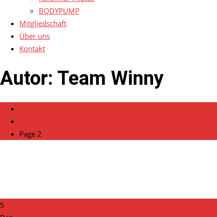
BODYPUMP
Mitgliedschaft
Über uns
Kontakt
Autor:
Team Winny
Home
Team Winny
Page 2
5