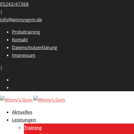
Skip
05242/47368
to
|
content
info@winnysgym.de
Probetraining
Kontakt
Datenschutzerklärung
Impressum
|
Aktuelles
Leistungen
Training