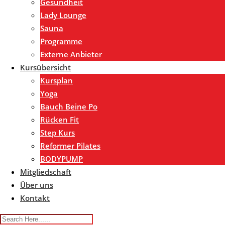
Gesundheit
Lady Lounge
Sauna
Programme
Externe Anbieter
Kursübersicht
Kursplan
Yoga
Bauch Beine Po
Rücken Fit
Step Kurs
Reformer Pilates
BODYPUMP
Mitgliedschaft
Über uns
Kontakt