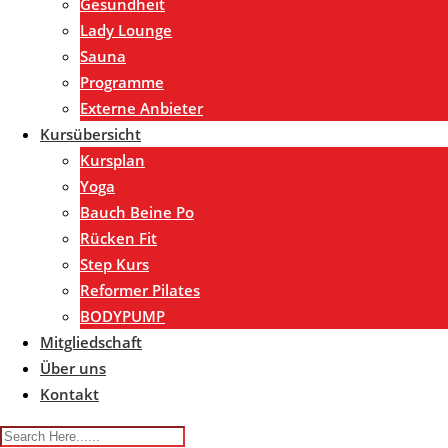
Gesundheit
Lady Lounge
Sauna
Programme
Externe Anbieter
Kursübersicht
Kursplan
Yoga
Bauch Beine Po
Rücken Fit
Step Kurs
Reformer Pilates
BODYPUMP
Mitgliedschaft
Über uns
Kontakt