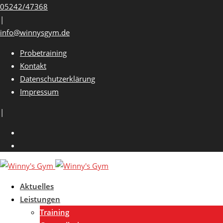
Skip
05242/47368
to
|
content
info@winnysgym.de
Probetraining
Kontakt
Datenschutzerklärung
Impressum
|
Aktuelles
Leistungen
Training