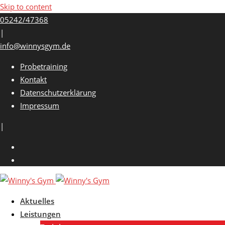
Skip to content
05242/47368
|
info@winnysgym.de
Probetraining
Kontakt
Datenschutzerklärung
Impressum
|
Aktuelles
Leistungen