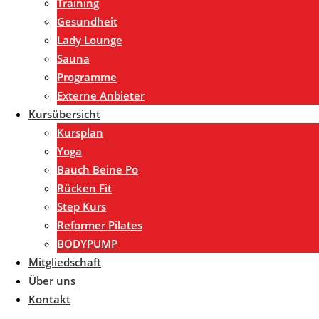
Training
Gesundheit
Lady Lounge
Sauna
Programme
Externe Anbieter
Kursübersicht
Kursplan
Yoga
Bauch Beine Po
Rücken Fit
Step Kurs
Reformer Pilates
BODYPUMP
Mitgliedschaft
Über uns
Kontakt