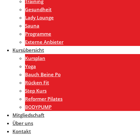
Training
Gesundheit
Lady Lounge
Sauna
Programme
Externe Anbieter
Kursübersicht
Kursplan
Yoga
Bauch Beine Po
Rücken Fit
Step Kurs
Reformer Pilates
BODYPUMP
Mitgliedschaft
Über uns
Kontakt