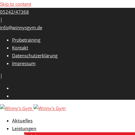
Skip to content
05242/47368
|
info@winnysgym.de
Probetraining
Kontakt
Datenschutzerklärung
Impressum
|
Aktuelles
Leistungen