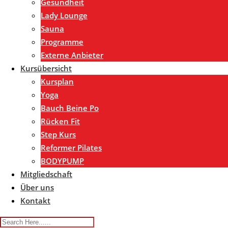
Gesundheit
Lady Lounge
Sauna
Programme
Externe Anbieter
Kursübersicht
Kursplan
Yoga
Bauch Beine Po
Rücken Fit
Step Kurs
Reformer Pilates
BODYPUMP
Mitgliedschaft
Über uns
Kontakt