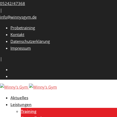
Skip
05242/47368
to
|
content
info@winnysgym.de
Probetraining
Kontakt
Datenschutzerklärung
Impressum
|
Aktuelles
Leistungen
Training