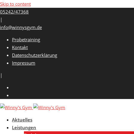
Skip to content
05242/47368
|
info@winnysgym.de
Probetraining
Kontakt
Datenschutzerklärung
Impressum
|
Aktuelles
Leistungen