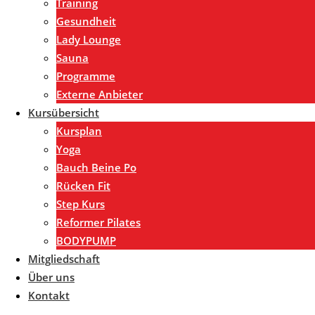
Training
Gesundheit
Lady Lounge
Sauna
Programme
Externe Anbieter
Kursübersicht
Kursplan
Yoga
Bauch Beine Po
Rücken Fit
Step Kurs
Reformer Pilates
BODYPUMP
Mitgliedschaft
Über uns
Kontakt