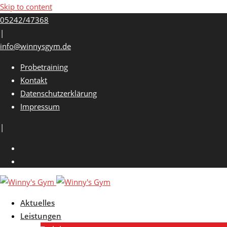
Skip to content
05242/47368
|
info@winnysgym.de
Probetraining
Kontakt
Datenschutzerklärung
Impressum
|
Aktuelles
Leistungen