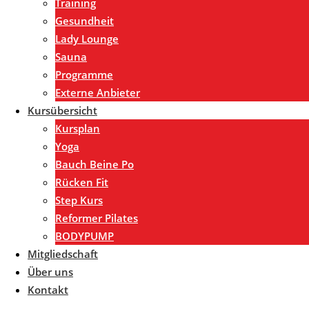
Training
Gesundheit
Lady Lounge
Sauna
Programme
Externe Anbieter
Kursübersicht
Kursplan
Yoga
Bauch Beine Po
Rücken Fit
Step Kurs
Reformer Pilates
BODYPUMP
Mitgliedschaft
Über uns
Kontakt