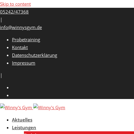
Skip to content
05242/47368
|
info@winnysgym.de
Probetraining
Kontakt
Datenschutzerklärung
Impressum
|
Aktuelles
Leistungen