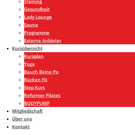
Training
Gesundheit
Lady Lounge
Sauna
Programme
Externe Anbieter
Kursübersicht
Kursplan
Yoga
Bauch Beine Po
Rücken Fit
Step Kurs
Reformer Pilates
BODYPUMP
Mitgliedschaft
Über uns
Kontakt