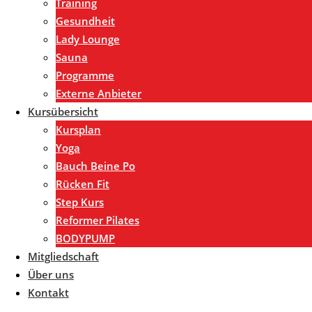
Training
Gesundheit
Lady Lounge
Sauna
Programme
Externe Anbieter
Kursübersicht
Kursplan
Yoga
Bauch Beine Po
Rücken Fit
Step Kurs
Reformer Pilates
BODYPUMP
Mitgliedschaft
Über uns
Kontakt