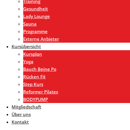
Training
Gesundheit
Lady Lounge
Sauna
Programme
Externe Anbieter
Kursübersicht
Kursplan
Yoga
Bauch Beine Po
Rücken Fit
Step Kurs
Reformer Pilates
BODYPUMP
Mitgliedschaft
Über uns
Kontakt