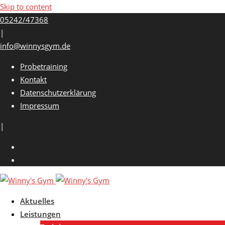
Skip to content
05242/47368
|
info@winnysgym.de
Probetraining
Kontakt
Datenschutzerklärung
Impressum
|
Aktuelles
Leistungen