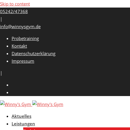
Skip to content
05242/47368
|
info@winnysgym.de
Probetraining
Kontakt
Datenschutzerklärung
Impressum
|
Aktuelles
Leistungen