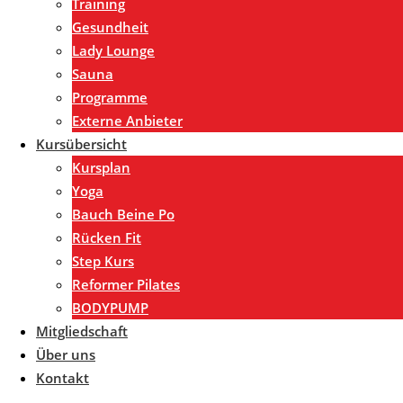
Training
Gesundheit
Lady Lounge
Sauna
Programme
Externe Anbieter
Kursübersicht
Kursplan
Yoga
Bauch Beine Po
Rücken Fit
Step Kurs
Reformer Pilates
BODYPUMP
Mitgliedschaft
Über uns
Kontakt