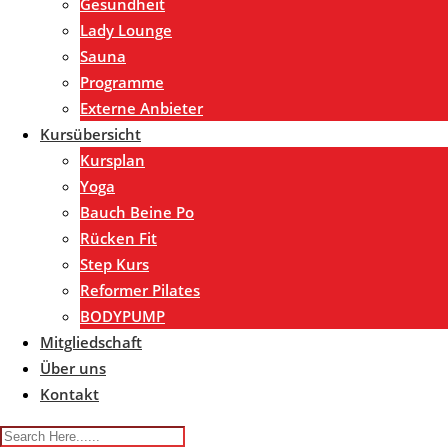
Gesundheit
Lady Lounge
Sauna
Programme
Externe Anbieter
Kursübersicht
Kursplan
Yoga
Bauch Beine Po
Rücken Fit
Step Kurs
Reformer Pilates
BODYPUMP
Mitgliedschaft
Über uns
Kontakt