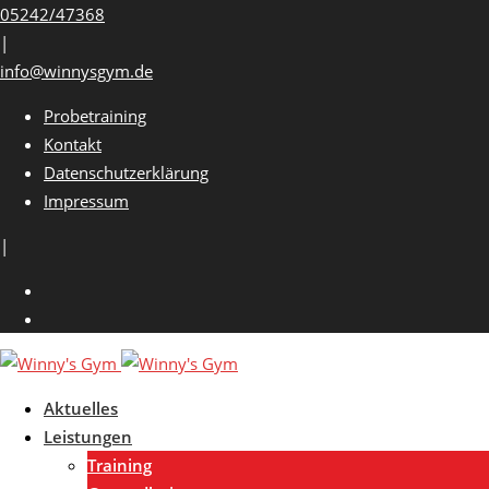
Skip
05242/47368
to
|
content
info@winnysgym.de
Probetraining
Kontakt
Datenschutzerklärung
Impressum
|
Aktuelles
Leistungen
Training